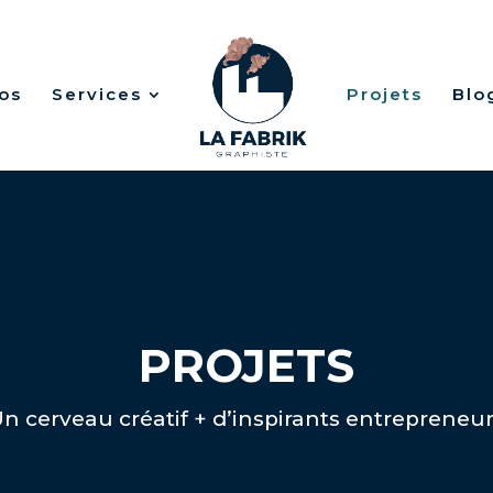
os
Services
Projets
Blo
PROJETS
n cerveau créatif + d’inspirants entrepreneu