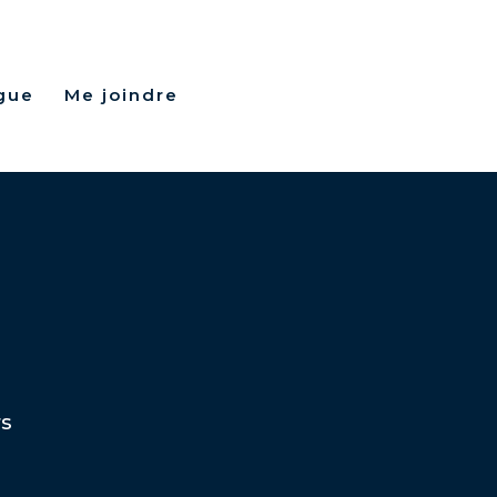
gue
Me joindre
rs