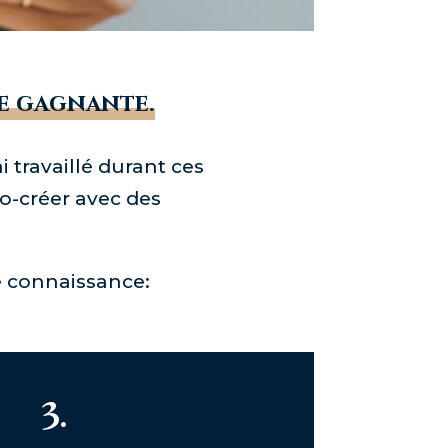
e gagnante.
i travaillé durant ces
 co-créer avec des
re connaissance:
3.