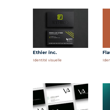
Ethier inc.
Fla
Identité visuelle
Iden